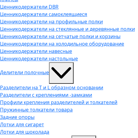
Ценникодержатели DВR
Ценникодержатели самоклеящиеся
Ценникодержатели на профильные полки
Ценникодержатели на стеклянные и деревянные полки
Ценникодержатели на сетчатые полки и корзины
Ценникодержатели на холодильное оборудование
Ценникодержатели навесные
Ценникодержатели настольные
Делители полочные
Разделители на Т и L образном основании
Разделители с креплениями -замками
Профили крепления разделителей и толкателей
Пружинные толкатели товара
Задние опоры
Лотки для сигарет
Лотки для шоколада