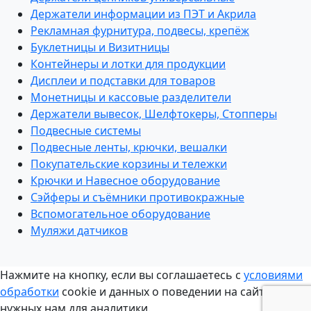
Держатели информации из ПЭТ и Акрила
Рекламная фурнитура, подвесы, крепёж
Буклетницы и Визитницы
Контейнеры и лотки для продукции
Дисплеи и подставки для товаров
Монетницы и кассовые разделители
Держатели вывесок, Шелфтокеры, Стопперы
Подвесные системы
Подвесные ленты, крючки, вешалки
Покупательские корзины и тележки
Крючки и Навесное оборудование
Сэйферы и съёмники противокражные
Вспомогательное оборудование
Муляжи датчиков
Нажмите на кнопку, если вы соглашаетесь с
условиями
обработки
cookie и данных о поведении на сайте,
нужных нам для аналитики.