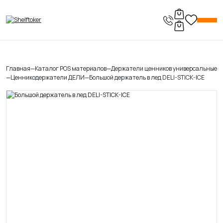
Главная
—
Каталог POS материалов
—
Держатели ценников универсальные
—
Ценникодержатели ДЕЛИ
—
Большой держатель в лед DELI-STICK-ICE